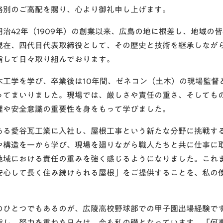
格別のご高配を賜り、心より御礼申し上げます。
治42年（1909年）の創業以来、広島の地に根差し、地域の
現在、四代目代表取締役として、その歴史と技術を継承しなが
指して日々取り組んでおります。
木工学を学び、卒業後は10年間、ゼネコン（土木）の現場監督
ってまいりました。現場では、厳しさや責任の重さ、そしても
理や安全意識の重要性を身をもって学びました。
ある愛谷瓦工業に入社し、屋根工事という新たな分野に挑戦す
や構造を一から学び、現場を廻りながら職人たちと共に仕事に
地域における責任の重みを強く感じるようになりました。これ
安心して長く住み続けられる屋根」をご提供することを、私の
のひとつでもあるのが、広陵高校野球部での甲子園出場経験で
指し、努力を重ねた日々は、今も私の礎となっています。「何