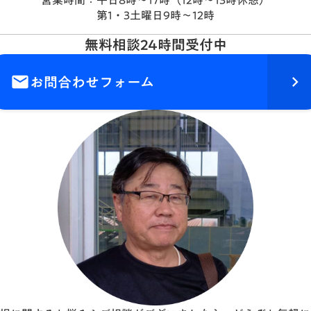
営業時間：平日8時〜17時（12時〜13時休憩）
第1・3土曜日9時〜12時
無料相談24時間受付中
お問合わせフォーム
email
keyboard_arrow_right