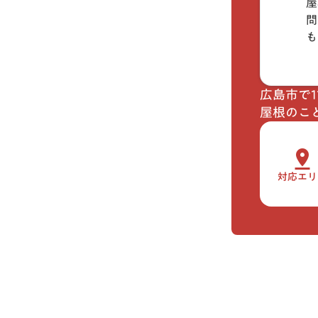
屋
問
も
広島市で
屋根のこ
pin_drop
対応エリ